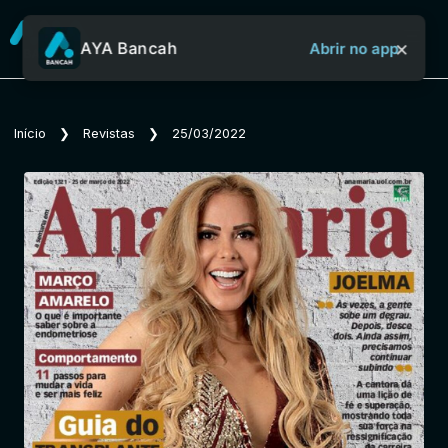
×
AYA Bancah
Abrir no app
Sobre o Aya Bancah
Início
❯
Revistas
❯
25/03/2022
Início
Revistas
Jornais
Notícias