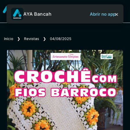
×
AYA Bancah
Abrir no app
Sobre o Aya Bancah
Início
❯
Revistas
❯
04/08/2025
Início
Revistas
Jornais
Notícias