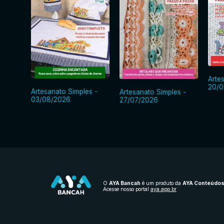
Arte
20/0
Artesanato Simples -
Artesanato Simples -
03/08/2026
27/07/2026
O
AYA Bancah
é um produto da
AYA Conteúdo
Acesse nosso portal
aya.app.br