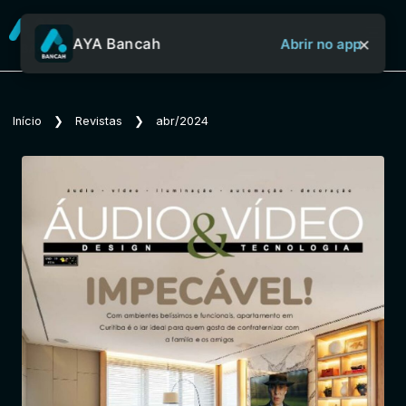
×
AYA Bancah
Abrir no app
Sobre o Aya Bancah
Início
❯
Revistas
❯
abr/2024
Início
Revistas
Jornais
Notícias