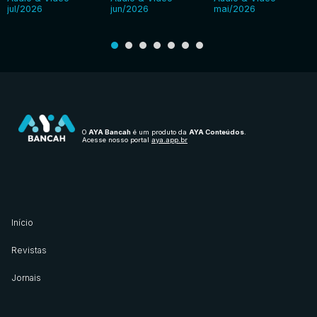
jul/2026
jun/2026
mai/2026
O
AYA Bancah
é um produto da
AYA Conteúdos
.
Acesse nosso portal
aya.app.br
Início
Revistas
Jornais