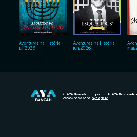
Aventuras na História -
Aventuras na História -
Aven
jul/2026
jun/2026
mai/
O
AYA Bancah
é um produto da
AYA Conteúdo
Acesse nosso portal
aya.app.br