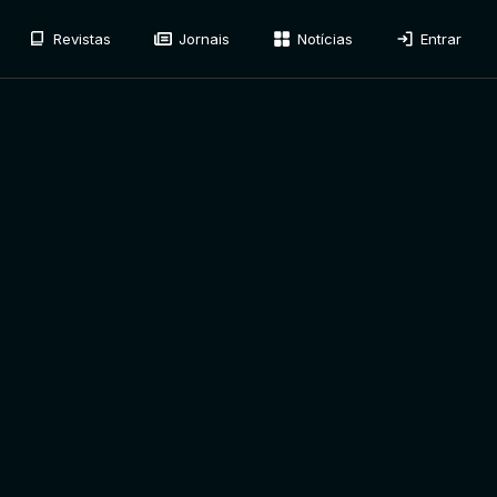
Revistas
Jornais
Notícias
Entrar