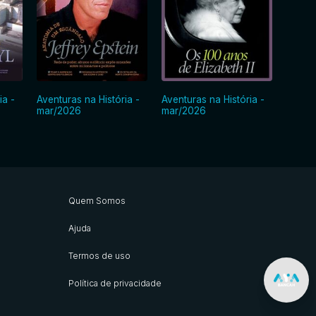
ia -
Aventuras na História -
Aventuras na História -
Aventu
mar/2026
mar/2026
fev/2
Quem Somos
Ajuda
Termos de uso
Política de privacidade