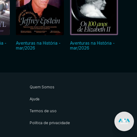
ia -
Aventuras na História -
Aventuras na História -
Aventu
mar/2026
mar/2026
fev/2
Quem Somos
Ajuda
Termos de uso
Política de privacidade