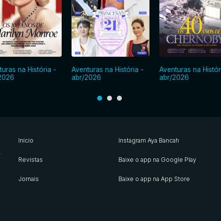
turas na História -
Aventuras na História -
Aventuras na Histór
2026
abr/2026
abr/2026
Início
Instagram Aya Bancah
s
.
Revistas
Baixe o app na Google Play
Jornais
Baixe o app na App Store