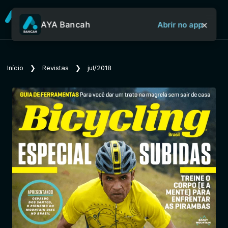
×
AYA Bancah
Abrir no app
Sobre o Aya Bancah
Início
❯
Revistas
❯
jul/2018
Início
Revistas
Jornais
Notícias