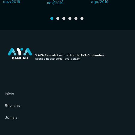
dez/2019
ago/2019
nov/2019
O
AYA Bancah
é um produto da
AYA Conteúdos
.
Acesse nosso portal
aya.app.br
Início
Revistas
Jornais