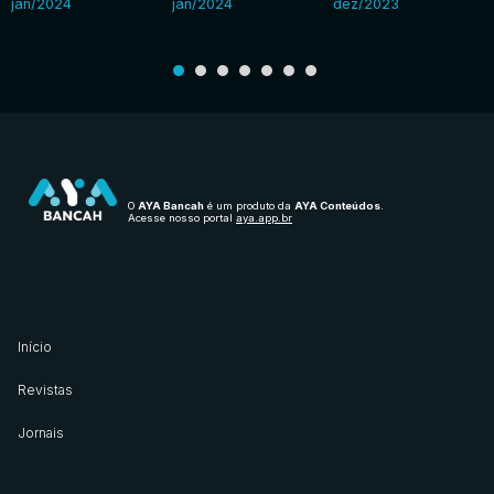
jan/2024
jan/2024
dez/2023
O
AYA Bancah
é um produto da
AYA Conteúdos
.
Acesse nosso portal
aya.app.br
Início
Revistas
Jornais