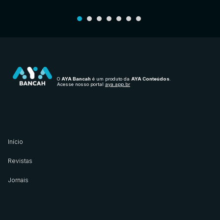
O
AYA Bancah
é um produto da
AYA Conteúdos
.
Acesse nosso portal
aya.app.br
Início
Revistas
Jornais