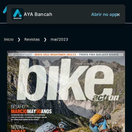
×
AYA Bancah
Abrir no app
Sobre o Aya Bancah
Início
❯
Revistas
❯
mai/2023
Início
Revistas
Jornais
Notícias