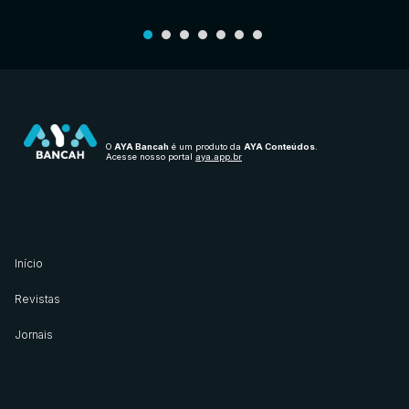
O
AYA Bancah
é um produto da
AYA Conteúdos
.
Acesse nosso portal
aya.app.br
Início
Revistas
Jornais