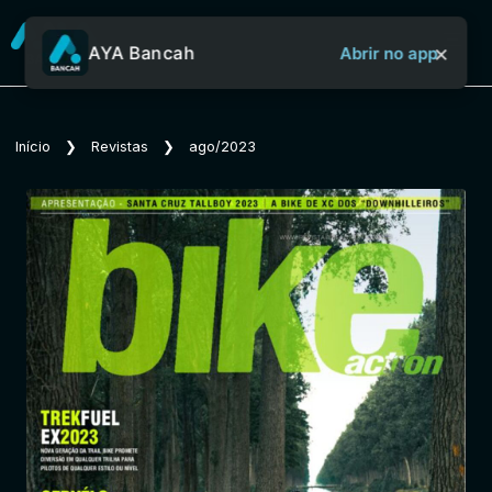
×
AYA Bancah
Abrir no app
Sobre o Aya Bancah
Início
❯
Revistas
❯
ago/2023
Início
Revistas
Jornais
Notícias