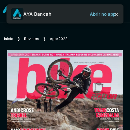
×
AYA Bancah
Abrir no app
Sobre o Aya Bancah
Início
❯
Revistas
❯
ago/2023
Início
Revistas
Jornais
Notícias