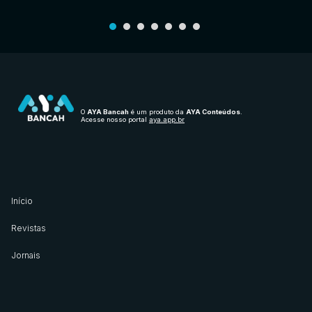
O
AYA Bancah
é um produto da
AYA Conteúdos
.
Acesse nosso portal
aya.app.br
Início
Revistas
Jornais