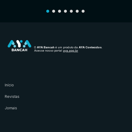
O
AYA Bancah
é um produto da
AYA Conteúdos
.
Acesse nosso portal
aya.app.br
Início
Revistas
Jornais