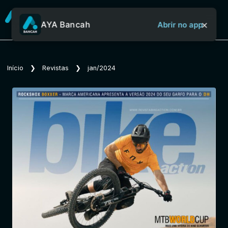
×
AYA Bancah
Abrir no app
Sobre o Aya Bancah
Início
❯
Revistas
❯
jan/2024
Início
Revistas
Jornais
Notícias