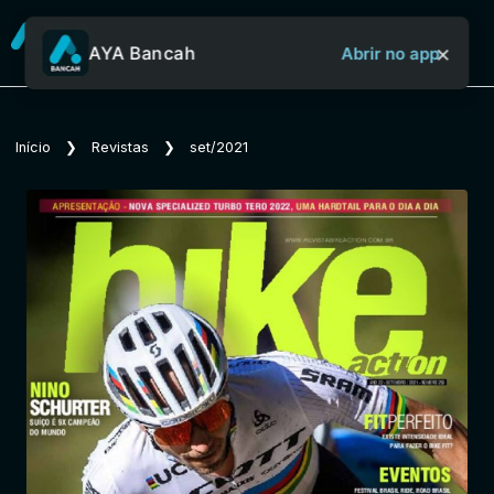
×
AYA Bancah
Abrir no app
Sobre o Aya Bancah
Início
❯
Revistas
❯
set/2021
Início
Revistas
Jornais
Notícias