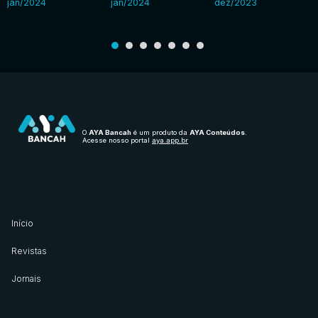
jan/2024
jan/2024
dez/2023
O
AYA Bancah
é um produto da
AYA Conteúdos
.
Acesse nosso portal
aya.app.br
Início
Revistas
Jornais