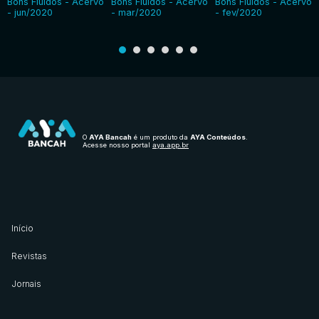
Bons Fluídos - Acervo
Bons Fluídos - Acervo
Bons Fluídos - Acervo
- jun/2020
- mar/2020
- fev/2020
O
AYA Bancah
é um produto da
AYA Conteúdos
.
Acesse nosso portal
aya.app.br
Início
Revistas
Jornais