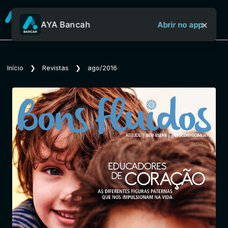
×
AYA Bancah
Abrir no app
Sobre o Aya Bancah
Início
❯
Revistas
❯
ago/2016
Início
Revistas
Jornais
Notícias