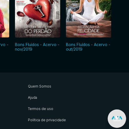
Bons F
rvo -
Bons Fluídos - Acervo -
Bons Fluídos - Acervo -
set/20
nov/2019
out/2019
Quem Somos
Ajuda
Termos de uso
Política de privacidade