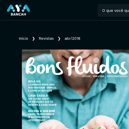
Início
❯
Revistas
❯
abr/2018