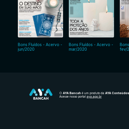
Bons Fluídos - Acervo -
Bons Fluídos - Acervo -
Bons
jun/2020
mar/2020
fev/
O
AYA Bancah
é um produto da
AYA Conteúdo
Acesse nosso portal
aya.app.br