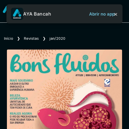
×
AYA Bancah
Abrir no app
Sobre o Aya Bancah
Início
❯
Revistas
❯
jan/2020
Início
Revistas
Jornais
Notícias