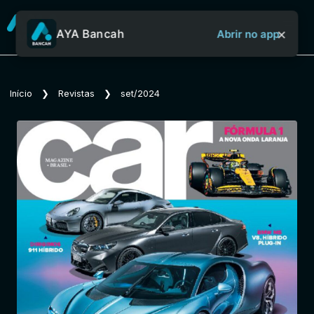
×
AYA Bancah
Abrir no app
Sobre o Aya Bancah
Início
❯
Revistas
❯
set/2024
Início
Revistas
Jornais
Notícias