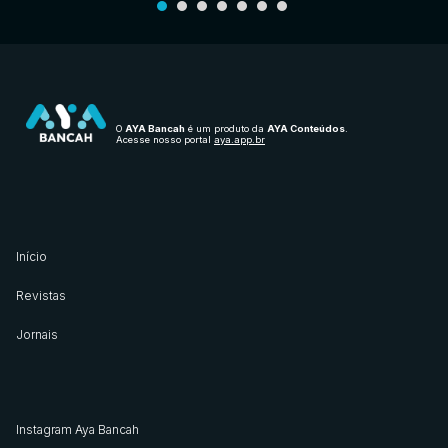
O
AYA Bancah
é um produto da
AYA Conteúdos
.
Acesse nosso portal
aya.app.br
Início
Revistas
Jornais
Instagram Aya Bancah