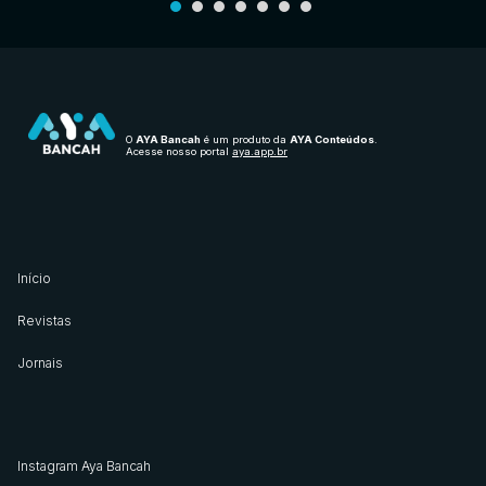
O
AYA Bancah
é um produto da
AYA Conteúdos
.
Acesse nosso portal
aya.app.br
Início
Revistas
Jornais
Instagram Aya Bancah