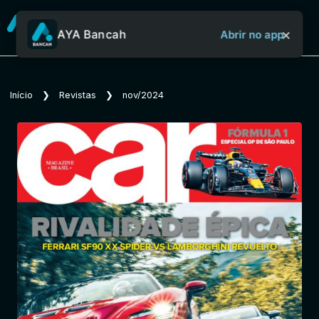
×
AYA Bancah
Abrir no app
Sobre o Aya Bancah
Início
❯
Revistas
❯
nov/2024
Início
Revistas
Jornais
Notícias