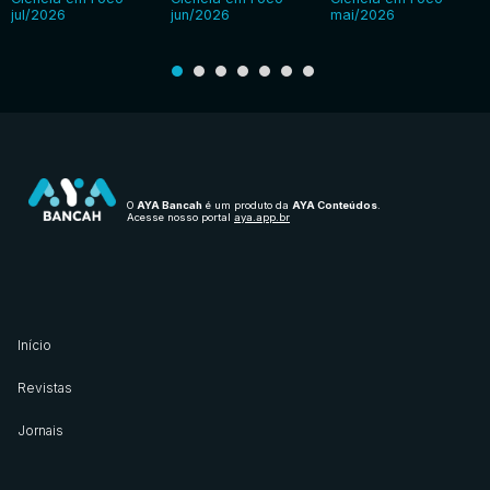
jul/2026
jun/2026
mai/2026
O
AYA Bancah
é um produto da
AYA Conteúdos
.
Acesse nosso portal
aya.app.br
Início
Revistas
Jornais