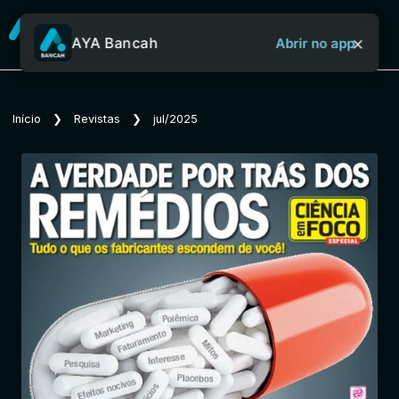
×
AYA Bancah
Abrir no app
Sobre o Aya Bancah
Início
❯
Revistas
❯
jul/2025
Início
Revistas
Jornais
Notícias