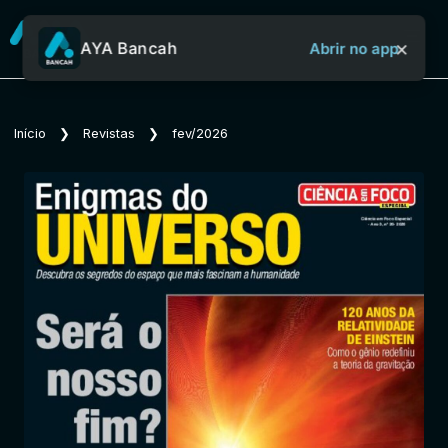
×
AYA Bancah
Abrir no app
Sobre o Aya Bancah
Início
❯
Revistas
❯
fev/2026
Início
Revistas
Jornais
Notícias