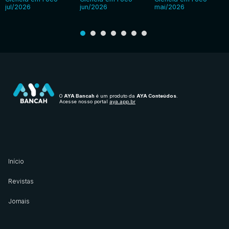
jul/2026
jun/2026
mai/2026
O
AYA Bancah
é um produto da
AYA Conteúdos
.
Acesse nosso portal
aya.app.br
Início
Revistas
Jornais