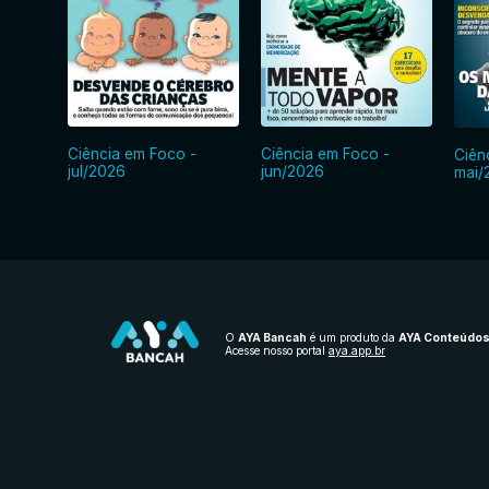
Ciência em Foco -
Ciência em Foco -
Ciên
jul/2026
jun/2026
mai/
O
AYA Bancah
é um produto da
AYA Conteúdo
Acesse nosso portal
aya.app.br