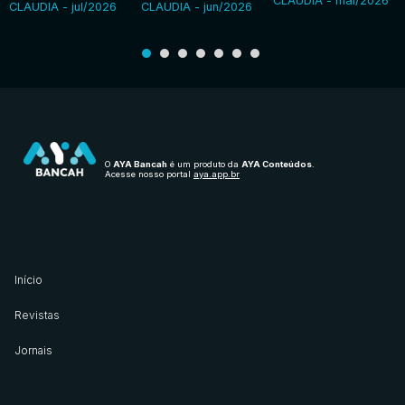
CLAUDIA - mai/2026
CLAUDIA - jul/2026
CLAUDIA - jun/2026
O
AYA Bancah
é um produto da
AYA Conteúdos
.
Acesse nosso portal
aya.app.br
Início
Revistas
Jornais