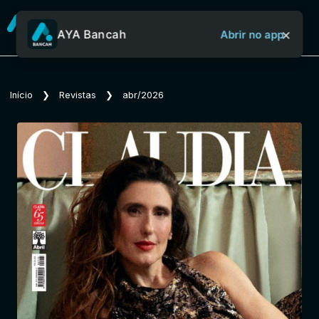
×
AYA Bancah
Abrir no app
Sobre o Aya Bancah
Início
❯
Revistas
❯
abr/2026
Início
Revistas
Jornais
Notícias