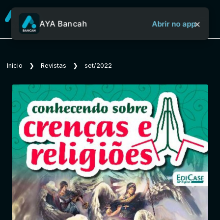
×
AYA Bancah
Abrir no app
Sobre o Aya Bancah
Início
❯
Revistas
❯
set/2022
Início
Revistas
Jornais
Notícias