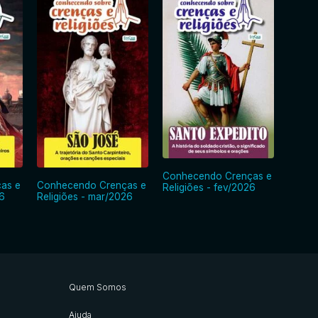
Conhecendo Crenças e
as e
Conhecendo Crenças e
Conhe
Religiões - fev/2026
6
Religiões - mar/2026
Religi
Quem Somos
Ajuda