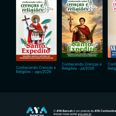
Conhecendo Crenças e
Conh
Conhecendo Crenças e
Religiões - jul/2026
Reli
Religiões - ago/2026
O
AYA Bancah
é um produto da
AYA Conteúdo
Acesse nosso portal
aya.app.br