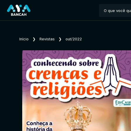
Início
❯
Revistas
❯
out/2022