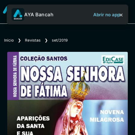
×
AYA Bancah
Abrir no app
Sobre o Aya Bancah
Início
❯
Revistas
❯
set/2019
Início
Revistas
Jornais
Notícias