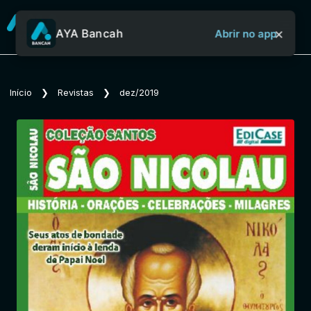
×
AYA Bancah
Abrir no app
Sobre o Aya Bancah
Início
❯
Revistas
❯
dez/2019
Início
Revistas
Jornais
Notícias