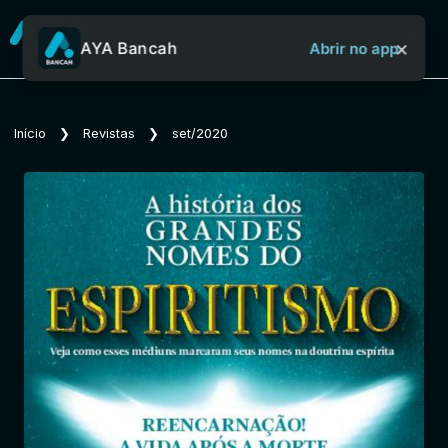
×
AYA Bancah
Abrir no app
Sobre o Aya Bancah
Início
❯
Revistas
❯
set/2020
Início
Revistas
Jornais
Notícias