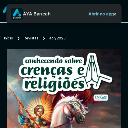
×
AYA Bancah
Abrir no app
Sobre o Aya Bancah
Início
❯
Revistas
❯
abr/2026
Início
Revistas
Jornais
Notícias