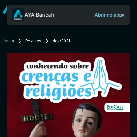
×
AYA Bancah
Abrir no app
Sobre o Aya Bancah
Início
❯
Revistas
❯
dez/2021
Início
Revistas
Jornais
Notícias