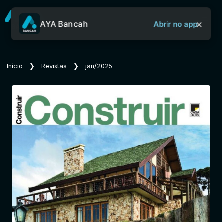
×
AYA Bancah
Abrir no app
Sobre o Aya Bancah
Início
❯
Revistas
❯
jan/2025
Início
Revistas
Jornais
Notícias