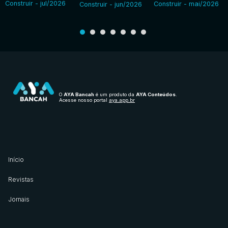
Construir - jul/2026
Construir - mai/2026
Construir - jun/2026
O
AYA Bancah
é um produto da
AYA Conteúdos
.
Acesse nosso portal
aya.app.br
Início
Revistas
Jornais