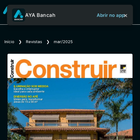
×
AYA Bancah
Abrir no app
Sobre o Aya Bancah
Início
❯
Revistas
❯
mar/2025
Início
Revistas
Jornais
Notícias