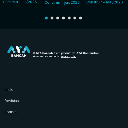
Construir - jul/2026
Construir - mai/2026
Construir - jun/2026
O
AYA Bancah
é um produto da
AYA Conteúdos
.
Acesse nosso portal
aya.app.br
Início
Revistas
Jornais