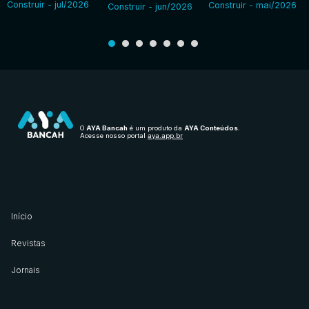
Construir - jul/2026
Construir - mai/2026
Construir - jun/2026
O
AYA Bancah
é um produto da
AYA Conteúdos
.
Acesse nosso portal
aya.app.br
Início
Revistas
Jornais