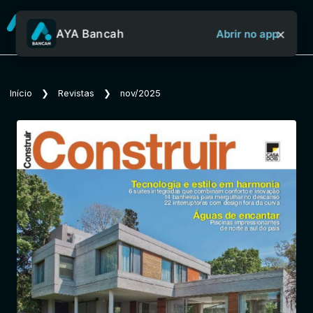
×
AYA Bancah
Abrir no app
Sobre o Aya Bancah
Início
❯
Revistas
❯
nov/2025
Início
Revistas
Jornais
Notícias