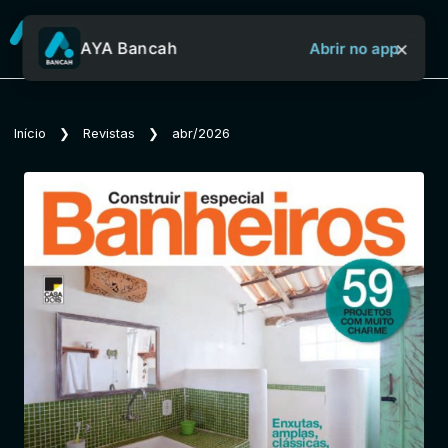
×
AYA Bancah
Abrir no app
Sobre o Aya Bancah
Início
❯
Revistas
❯
abr/2026
Início
Revistas
Jornais
Notícias