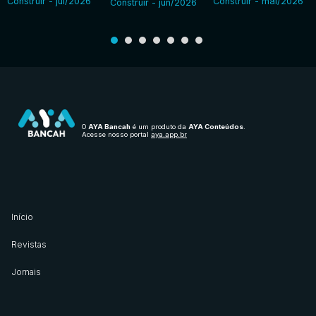
Construir - jul/2026
Construir - mai/2026
Construir - jun/2026
O
AYA Bancah
é um produto da
AYA Conteúdos
.
Acesse nosso portal
aya.app.br
Início
Revistas
Jornais