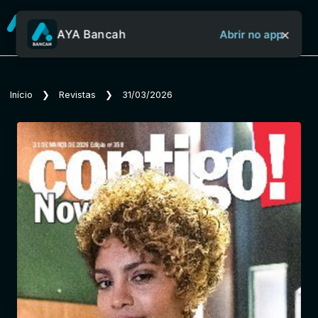
×
AYA Bancah
Abrir no app
Sobre o Aya Bancah
Início
❯
Revistas
❯
31/03/2026
Início
Revistas
Jornais
Notícias