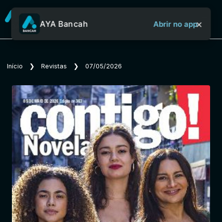
×
AYA Bancah
Abrir no app
Sobre o Aya Bancah
Início
❯
Revistas
❯
07/05/2026
Início
Revistas
Jornais
Notícias