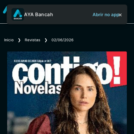
×
AYA Bancah
Abrir no app
Sobre o Aya Bancah
Início
❯
Revistas
❯
02/06/2026
Início
Revistas
Jornais
Notícias