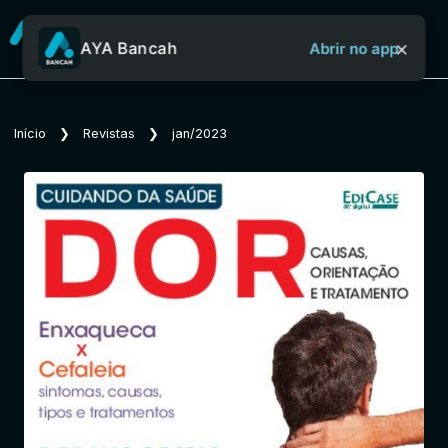
×
AYA Bancah
Abrir no app
Sobre o Aya Bancah
Início
❯
Revistas
❯
jan/2023
Início
Revistas
Jornais
Notícias