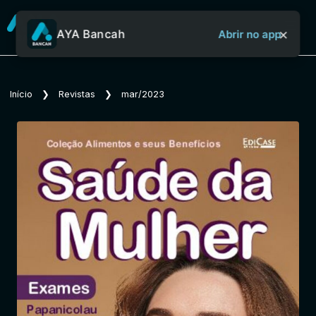
×
AYA Bancah
Abrir no app
Sobre o Aya Bancah
Início
❯
Revistas
❯
mar/2023
Início
Revistas
Jornais
Notícias