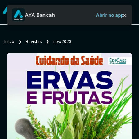
×
AYA Bancah
Abrir no app
Sobre o Aya Bancah
Início
❯
Revistas
❯
nov/2023
Início
Revistas
Jornais
Notícias