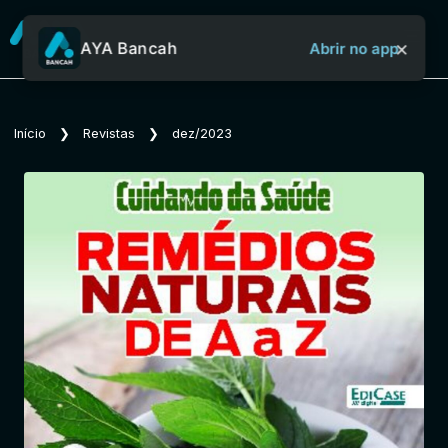
×
AYA Bancah
Abrir no app
Sobre o Aya Bancah
Início
❯
Revistas
❯
dez/2023
Início
Revistas
Jornais
Notícias