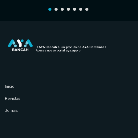
O
AYA Bancah
é um produto da
AYA Conteúdos
.
Acesse nosso portal
aya.app.br
Início
Revistas
Jornais