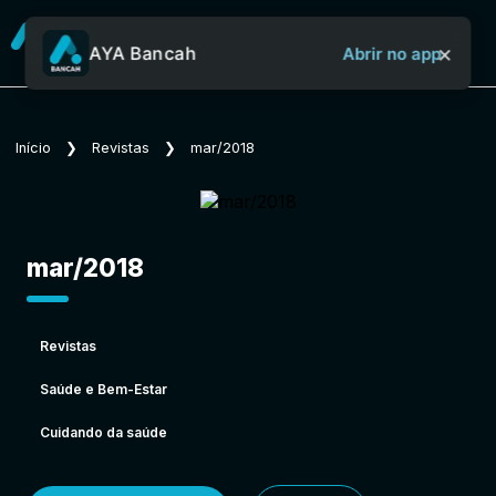
×
AYA Bancah
Abrir no app
Sobre o Aya Bancah
Início
❯
Revistas
❯
mar/2018
Início
mar/2018
Revistas
Revistas
Saúde e Bem-Estar
Jornais
Cuidando da saúde
Notícias