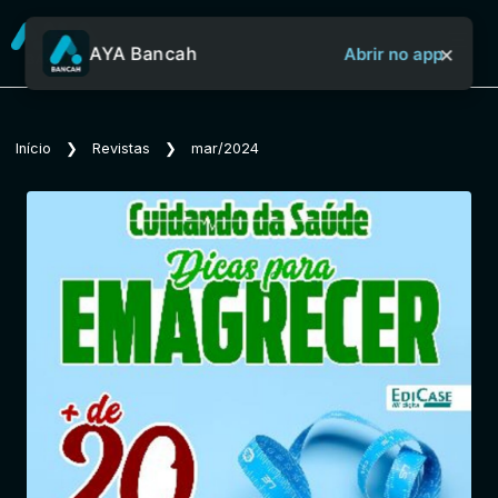
×
AYA Bancah
Abrir no app
Sobre o Aya Bancah
Início
❯
Revistas
❯
mar/2024
Início
Revistas
Jornais
Notícias