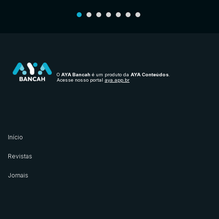
O
AYA Bancah
é um produto da
AYA Conteúdos
.
Acesse nosso portal
aya.app.br
Início
Revistas
Jornais