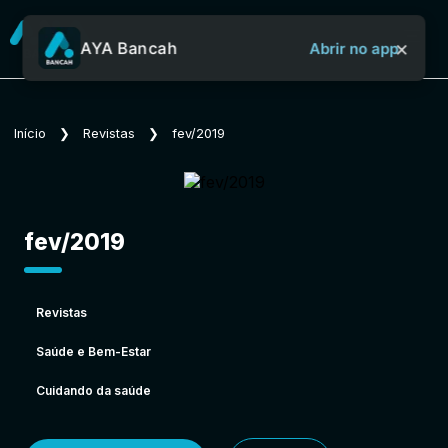
×
AYA Bancah
Abrir no app
Sobre o Aya Bancah
Início
❯
Revistas
❯
fev/2019
Início
fev/2019
Revistas
Revistas
Saúde e Bem-Estar
Jornais
Cuidando da saúde
Notícias