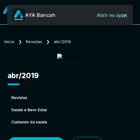
×
AYA Bancah
Abrir no app
Sobre o Aya Bancah
Início
❯
Revistas
❯
abr/2019
Início
abr/2019
Revistas
Revistas
Saúde e Bem-Estar
Jornais
Cuidando da saúde
Notícias