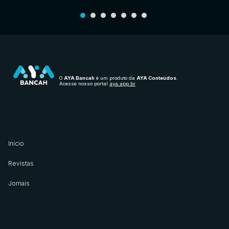
O
AYA Bancah
é um produto da
AYA Conteúdos
.
Acesse nosso portal
aya.app.br
Início
Revistas
Jornais