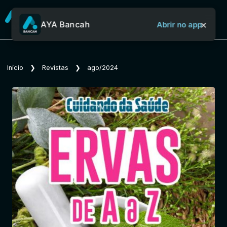
×
AYA Bancah
Abrir no app
Sobre o Aya Bancah
Início
❯
Revistas
❯
ago/2024
Início
Revistas
Jornais
Notícias