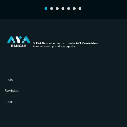
O
AYA Bancah
é um produto da
AYA Conteúdos
.
Acesse nosso portal
aya.app.br
Início
Revistas
Jornais