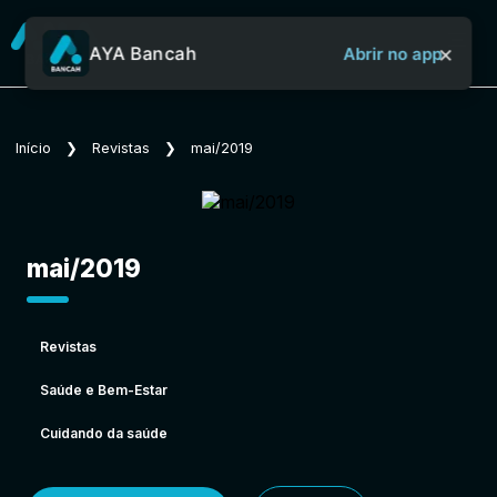
×
AYA Bancah
Abrir no app
Sobre o Aya Bancah
Início
❯
Revistas
❯
mai/2019
Início
mai/2019
Revistas
Revistas
Saúde e Bem-Estar
Jornais
Cuidando da saúde
Notícias