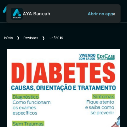
×
AYA Bancah
Abrir no app
Sobre o Aya Bancah
Início
❯
Revistas
❯
jun/2019
Início
Revistas
Jornais
Notícias