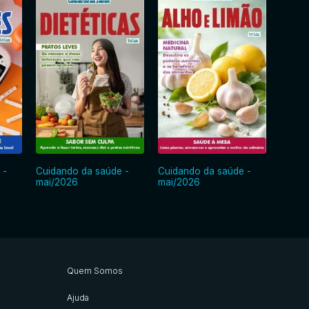
 -
Cuidando da saúde -
Cuidando da saúde -
Cuida
mai/2026
mai/2026
abr/2
Quem Somos
Ajuda