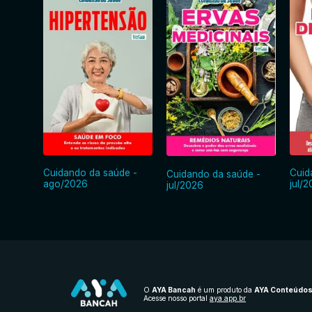
Cuidando da saúde -
Cuid
Cuidando da saúde -
ago/2026
jul/
jul/2026
O
AYA Bancah
é um produto da
AYA Conteúdo
Acesse nosso portal
aya.app.br