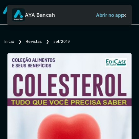
×
AYA Bancah
Abrir no app
Sobre o Aya Bancah
Início
❯
Revistas
❯
set/2019
Início
Revistas
Jornais
Notícias