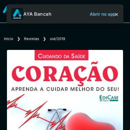
×
AYA Bancah
Abrir no app
Sobre o Aya Bancah
Início
❯
Revistas
❯
out/2019
Início
Revistas
Jornais
Notícias